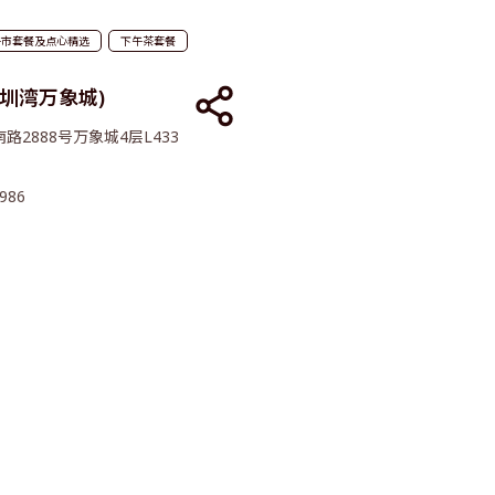
午市套餐及点心精选
下午茶套餐
深圳湾万象城)
路2888号万象城4层L433
986