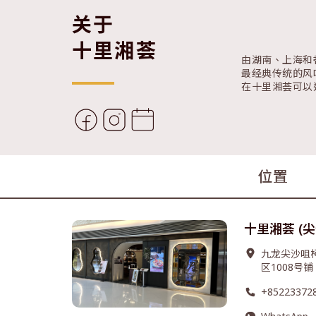
关于
十里湘荟
由湖南、上海和
最经典传统的风
在十里湘荟可以
位置
十里湘荟 (
九龙尖沙咀
区1008号铺
+85223372