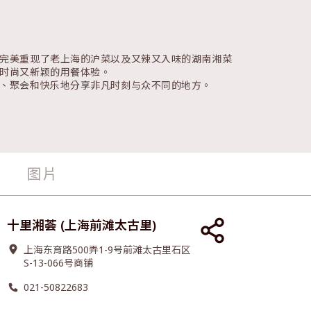
完美重现了老上海的沪菜以及又辣又入味的湖南湘菜
时尚又新颖的用餐体验。
、聚会和快乐地分享非凡时刻与众不同的地方。
图片
十里湘荟 (上海前滩太古里)
上海东育路500弄1-9号前滩太古里石区
S-13-066号商铺
021-50822683