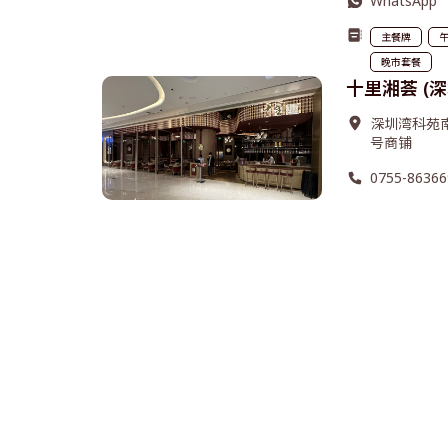
WhatsApp
主餐牌
晚市套餐
十里湘荟 (
深圳湾科苑南
号商铺
0755-86366