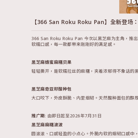
【366 San Roku Roku Pan】全新
366 San Roku Roku Pan 今次以黑
软糯口感，每一款都带来刚刚好的满足感。
黑芝麻蜂蜜麻糬贝果
轻轻撕开，是软糯拉丝的麻糬，夹着浓郁得不象话的
黑芝麻奇亚籽酸种包
大口咬下，外皮酥脆、内里烟韧。天然酸种面包的醇
推广期
: 由即日起至2026年7月31日
黑芝麻麻糬波波
圆滚滚、口感轻盈的小点心。外脆内软的烟韧口感中