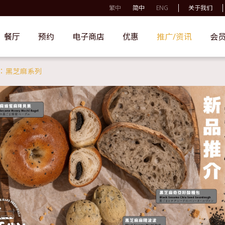
繁中
简中
ENG
关于我们
餐厅
预约
电子商店
优惠
推广/资讯
会
新登场：黑芝麻系列