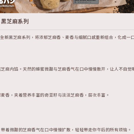
登场：黑芝麻系列
芝麻为主角，推出全新黑芝麻系列，将浓郁芝麻香、麦香与细腻口感重新组合，
黑芝麻内馅。天然的蜂蜜微甜与芝麻香气在口中慢慢散开，让人不自觉
厚麦香，夹着营养丰富的奇亚籽与淡淡芝麻香，层次丰富。
，带着微甜的芝麻香气在口中慢慢扩散，轻轻带走你午后的所有烦恼。