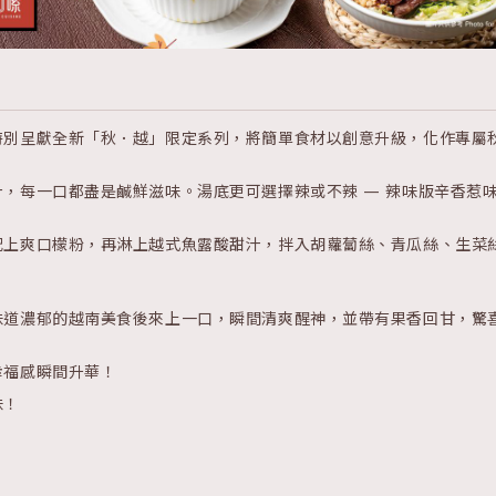
特別呈獻全新「秋．越」限定系列，將簡單食材以創意升級，化作專屬
，每一口都盡是鹹鮮滋味。湯底更可選擇辣或不辣 — 辣味版辛香惹
配上爽口檬粉，再淋上越式魚露酸甜汁，拌入胡蘿蔔絲、青瓜絲、生菜
味道濃郁的越南美食後來上一口，瞬間清爽醒神，並帶有果香回甘，驚
幸福感瞬間升華！
味！