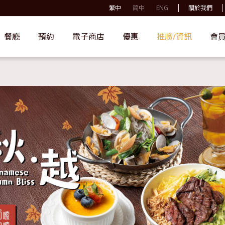
繁中
简中
ENG
關於我們
餐廳
預約
電子商店
優惠
推廣/資訊
會