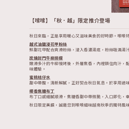
【嗦嗦】「秋．越」限定推介登場
秋日來臨，正是享用暖心又滋味美食的好時節。嗦嗦
越式油鹽浸花甲粉絲
鮮甜花甲配合爽滑粉絲，浸入香濃湯底，粉絲吸滿湯汁
炭燒封門牛柳撈檬
嫩滑多汁的牛柳慢烤後，外層焦香，內裡鎖住肉汁，
味體驗。
蜜桃桔仔水
甜中帶酸，清新解膩，正好契合秋日氣息。於享用過
椰香焦糖布丁
布丁口感細膩順滑，焦糖香甜中帶微脆，入口即化，
秋日限定美饌，誠邀您到嗦嗦細味越南秋季的獨特風