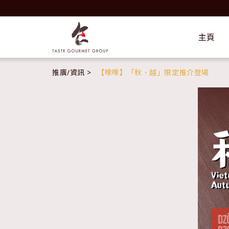
主頁
推廣/資訊
【嗦嗦】「秋．越」限定推介登場