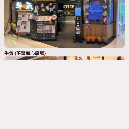
牛気 (荃灣如心廣場)