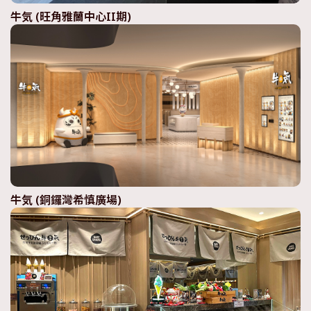
牛気 (旺角雅蘭中心II期)
牛気 (銅鑼灣希慎廣場)