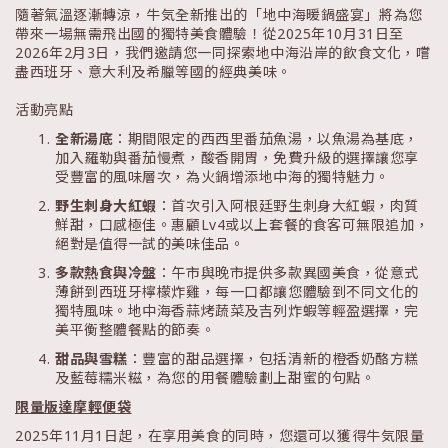
隨著氣溫逐漸轉涼，牛気全新推出的「地中海暖鍋盛宴」將為您
帶來一場無需飛出國的獨特美食體驗！從2025年10月31日至
2026年2月3日，我們邀請您一同探索地中海沿岸的飲食文化，嚐
盡西班牙、意大利及希臘等國的經典美味。
活動亮點
全新湯底
：期間限定的西西里番茄魚湯，以魚湯為基底，
加入羅勒與番茄慢煮，酸香開胃，免費升級的選擇讓您享
受豐富的風味層次，為火鍋增添地中海的獨特魅力。
野生刺身大紅蝦
：首次引入阿根廷野生刺身大紅蝦，肉質
鮮甜，口感極佳。惠顧Lv4或以上套餐的食客可無限追加，
絕對是值得一試的美味佳品。
多款熱食與冷盤
：午市與晚市提供多款異國美食，從意式
薄餅到西班牙檸檬炸雞，每一口都讓您體驗到不同文化的
獨特風味。地中海香蒜烤蔬菜及吉列炸蝦等輕盈選擇，完
美平衡整體餐點的節奏。
甜品與雪糕
：豐富的甜品選擇，包括清新的橙香奶酪方糕
及藍莓糯米糍，為您的用餐體驗劃上甜蜜的句點。
限量版達摩輕便袋
2025年11月1日起，在享用美食的同時，您還可以獲得牛気限量