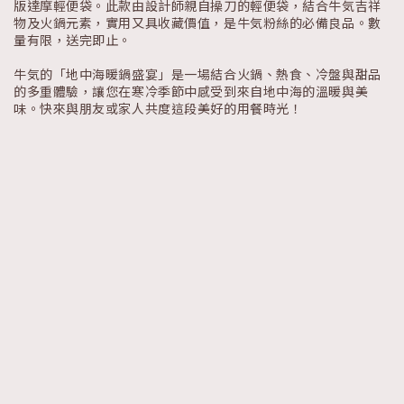
版達摩輕便袋。此款由設計師親自操刀的輕便袋，結合牛気吉祥
物及火鍋元素，實用又具收藏價值，是牛気粉絲的必備良品。數
量有限，送完即止。
牛気的「地中海暖鍋盛宴」是一場結合火鍋、熱食、冷盤與甜品
的多重體驗，讓您在寒冷季節中感受到來自地中海的溫暖與美
味。快來與朋友或家人共度這段美好的用餐時光！