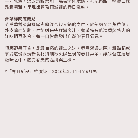
一同烹煮。湯頭清甜柔和，萵筍清爽脆嫩，枸杞微甜，整體口感
溫潤清雅，呈現出輕盈而滋養的春日滋味。
薺菜鮮肉煎鍋貼
將當季薺菜與鮮豬肉餡混合包入鍋貼之中，底部煎至金黃香脆，
外皮薄而帶脆，內餡則保持鮮嫩多汁。薺菜特有的清香與豬肉的
鮮味相互融合，每一口皆散發出自然的春日氣息。
順應節氣而食，是最自然的養生之道。春意漸濃之際，親臨稻成
享受這份以清新食材與細緻火候呈現的春日菜單，讓味蕾在層層
滋味之中，感受春天的溫潤與生機。
*「春日新品」推廣期：2026年3月4日至6月初