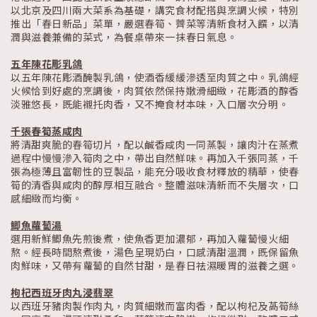
以北京及四川兩大菜系為基礎，講究食材配搭與烹調火候，特別
推出「春日新品」菜單，嚴選春筍、薺菜等清新食材入饌，以清
潤與滋養兼備的菜式，為餐桌帶來一抹春日氣息。
五年陳花彫乳鴿
以五年陳花彫酒醃製乳鴿，使酒香緩緩滲透至肉質之中。乳鴿經
火候恰到好處的烹調後，肉質依然保持嫩滑細緻，花彫酒的醇香
淡雅悠長，既能襯托肉香，又不掩食材本味，入口層次分明。
千張春筍蒸咸肉
將清甜爽脆的春筍切片，配以鹹香咸肉一同蒸製，讓肉汁在蒸煮
過程中慢慢滲入筍肉之中，帶出自然鮮味。再加入千張同蒸，千
張為極薄且富韌性的豆製品，能充分吸收食材釋放的精華，使春
筍的清香與咸肉的醇厚相互融合。整體滋味清新而不失層次，口
感細緻而均衡。
鯽魚蘿蔔湯
選用新鮮鯽魚先煎後煮，使魚香更加濃郁，再加入蘿蔔慢火細
熬。經長時間熬煮後，湯色呈現奶白，口感清甜溫潤，既保留魚
肉鮮味，又帶有蘿蔔的自然甘甜，是春日祛濕暖胃的滋養之選。
枸杞西班牙肉丸浸翡翠
以西班牙豬肉製作肉丸，肉質細嫩而富肉香，配以枸杞及萵筍絲