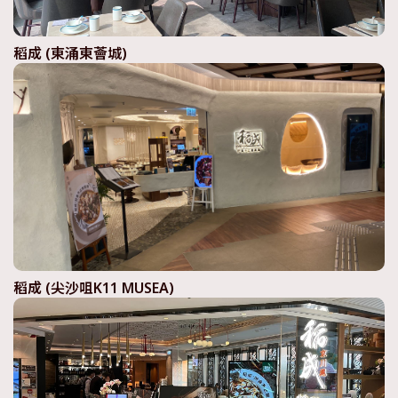
稻成 (東涌東薈城)
稻成 (尖沙咀K11 MUSEA)