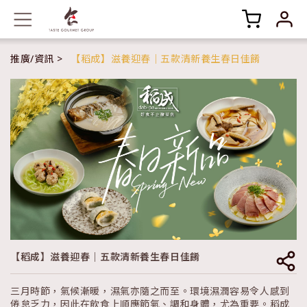
推廣/資訊
【稻成】滋養迎春｜五款清新養生春日佳餚
【稻成】滋養迎春｜五款清新養生春日佳餚
三月時節，氣候漸暖，濕氣亦隨之而至。環境濕潤容易令人感到
倦怠乏力，因此在飲食上順應節氣、調和身體，尤為重要。稻成