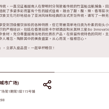
传统，一直见证着越南人在黎明时分驾驶着传统的竹篮船出航捕鱼，回
造就了多姿多彩而富有个性的越式佳肴，融合了甜、酸、辣、香等层次
饮食文化巧妙地结合了亚洲风味和经典的法式烹饪传统，谱写了一种无
享受到顶级餐饮体验的各种特质，但它常被简单地归类为朴素的街头小
的严格培训，包括在香港丽思卡尔顿酒店和米其林三星Bo Innova
令食材，充分尊重越南当地的优质农产品。在保留传统特色的同时，主
令人难忘、陶醉其中的美食盛宴。从心而发，植根您心。
」，立即入座品尝，一起举杯畅饮！
新城市广场)
场第1期第1层115号铺
288