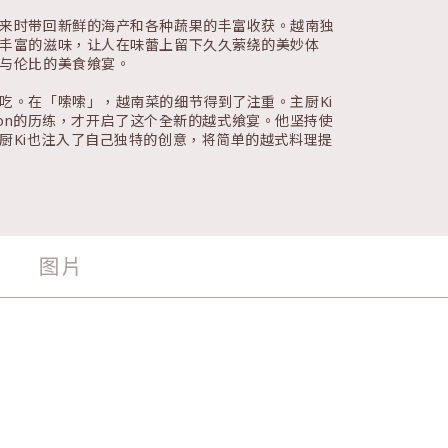
来时带回新鲜的海产和各种蔬果的丰富收获。越南独
丰富的滋味，让人在味蕾上留下久久萦绕的美妙体
与伦比的美食飨宴。
吃。在「嗦嗦」，越南菜的细节得到了注重。主厨Ki
tion的历练，才开启了这个全新的越式飨宴。他坚持使
厨Ki也注入了自己独特的创意，将简单的越式料理提
图片