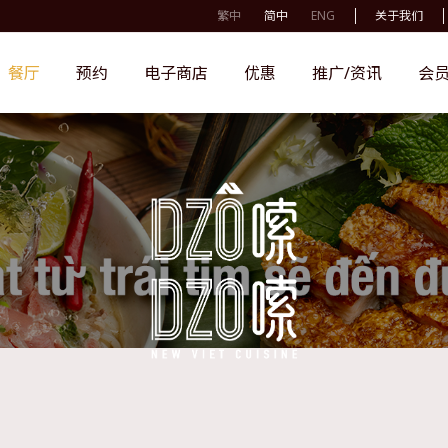
繁中
简中
ENG
关于我们
餐厅
预约
电子商店
优惠
推广/资讯
会