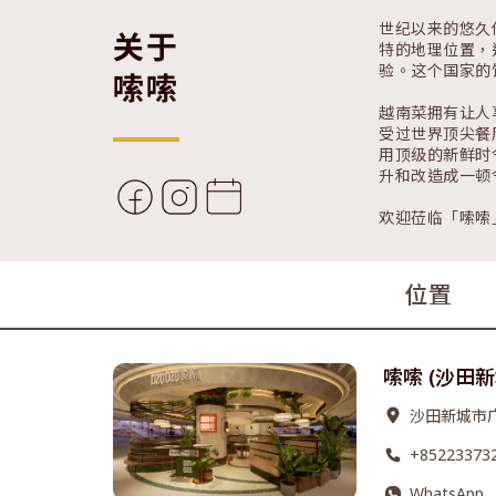
世纪以来的悠久
关于
特的地理位置，
验。这个国家的
嗦嗦
越南菜拥有让人
受过世界顶尖餐厅
用顶级的新鲜时
升和改造成一顿
欢迎莅临「嗦嗦
位置
嗦嗦 (沙田
沙田新城市广
+85223373
WhatsApp