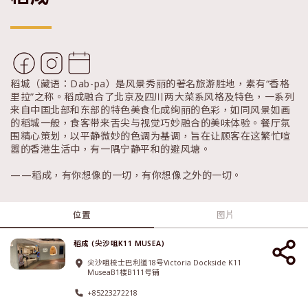
稻城（藏语：Dab-pa）是风景秀丽的著名旅游胜地，素有“香格
里拉”之称。稻成融合了北京及四川两大菜系风格及特色，一系列
来自中国北部和东部的特色美食化成绚丽的色彩，如同风景如画
的稻城一般，食客带来舌尖与视觉巧妙融合的美味体验。餐厅氛
围精心策划，以平静微妙的色调为基调，旨在让顾客在这繁忙喧
嚣的香港生活中，有一隅宁静平和的避风塘。
——稻成，有你想像的一切，有你想像之外的一切。
位置
图片
稻成 (尖沙咀K11 MUSEA)
尖沙咀梳士巴利道18号Victoria Dockside K11
MuseaB1楼B111号铺
+85223272218