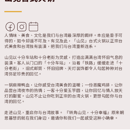
人情味、美食、文化是我们与台湾最深厚的羁绊。本应是垂手可
得的，如今却遥不可及。有见及此，「山见」台式火锅以正宗台
式美食和台湾独有装潢，把我们与台湾重新连系。
山见以十分车站和十分老街为灵感，打造出满满台湾怀旧气息的
装潢。客人从门口的「十分车站」，沿着「铁路」缓缓走进「十
分老街」，旧式邮筒、怀旧招牌、天灯装饰都令人勾起种种对台
湾弥足珍贵的回忆。
一锅麻辣鸭血，让你感受台湾美食的温暖；一份恶魔鸡排，让你
品尝台湾夜市的热情；一客十分爱玉竽圆，让你回忆与情人放天
灯的甜蜜。山见不止让你吃到正宗的台湾火锅，更想勾起你与台
湾的回忆。
走进山见，重启你与台湾故事。 『转角山见，十分幸福』原来朝
思暮想的就在我们身边，邀请你和我们一起感受这种小确幸。