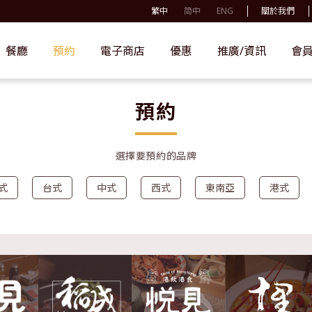
繁中
简中
ENG
關於我們
餐廳
預約
電子商店
優惠
推廣/資訊
會
預約
選擇要預約的品牌
式
台式
中式
西式
東南亞
港式