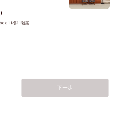
)
ox 11樓11號舖
下一步