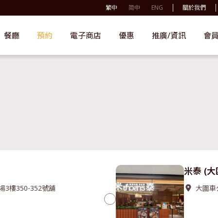
繁中
简中
ENG
關於我們
餐廳
預約
電子商店
優惠
推廣/資訊
會
米泰 (
3樓350-352號舖
大圍車