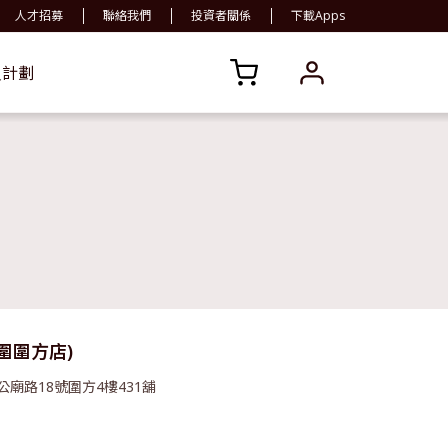
人才招募
聯絡我們
投資者關係
下載Apps
員計劃
大圍圍方店)
公廟路18號圍方4樓431舖