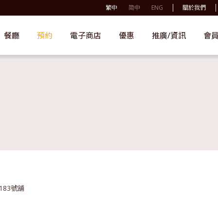
繁中
简中
ENG
關於我們
餐廳
預約
電子商店
優惠
推廣/資訊
會
183號舖