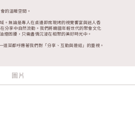
聚會的溫暖空間。
域。無論是專人在桌邊即席現烤的視覺饗宴與迷人香
話在分享中自然流動。我們將韓國年輕世代的聚會文化
油煙困擾，只需盡情沉浸在相聚的美好時光中。
，每一道菜都呼應著我們對「分享、互動與連結」的重視。
圖片