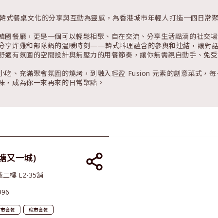
썰소셜以韓式餐桌文化的分享與互動為靈感，為香港城市年輕人打造一個日常
韓國餐廳，更是一個可以輕鬆相聚、自在交流、分享生活點滴的社交場
分享炸雞和部隊鍋的溫暖時刻——韓式料理蘊含的參與和連結，讓對
舒適有氛圍的空間設計與無壓力的用餐節奏，讓你無需親自動手、免受
小吃、充滿聚會氛圍的燒烤，到融入輕盈 Fusion 元素的創意菜式
味，成為你一來再來的日常聚點。
九龍塘又一城)
樓 L2-35舖
996
午市套餐
晚市套餐