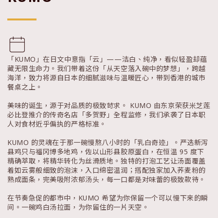
「KUMO」在日文中意指「云」——洁白、纯净，看似轻盈却蕴
藏无限生命力。我们带着这份「从天空落入碗中的梦想」，跨越
海洋，致力将源自日本的细腻滋味与温暖匠心，带到香港的城市
餐桌之上。
美味的诞生，源于对品质的极致苛求。 KUMO 由东京荣获米芝莲
必比登推介的传奇名店「多贺野」全程监修，我们承袭了日本职
人对食材近乎偏执的严格标准。
KUMO 的灵魂在于那一碗慢熬八小时的「乳白奇迹」。严选新泻
县鸡只与福冈博多地鸡，佐以山形县胶原蛋白，在恒温 95 度下
精确萃取，将精华转化为丝滑质地。独特的打泡工艺让汤面覆盖
着如云雾般细致的泡沫，入口绵密温润；搭配独家加入荞麦粉的
熟成面条，完美吸附浓郁汤头，每一口都是对味蕾的极致款待。
在节奏急促的都市中，KUMO 希望为你保留一个可以慢下来的瞬
间。一碗鸡白汤拉面，为你留住的一片天空。